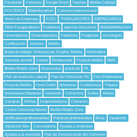
Fiscalidad
Concurso
Europe Direct
Tutorías
Melilla Calidad
POCTEFEX
Marketnostrum
Comercio Internacional
Vivero de Empresas
ECDL
TRABAJADORES
EMPRESARIOS
Taller Escaparatismo
hosteleria
agencia colocacion
MelillaMobileZone
Universitarios
Desempleados
Pastelería
Postgrado
tecnologías
Certificación
Jóvenes;
Melilla;
Bolsa de trabajo; Ordenanzas; Empleo; Melilla;
Informática
Garantía Juvenil
Cocina
Restaurante
Proyecto Melilla
MMZ;
Melilla Mobile Zone
Descuentos
prácticas
PIL
Plan de Inserción Laboral
Plan de Formación TIC
Foro Empresarial
Proyecto Melilla;
Feria Outlet
Itinerarios
Conferencia
Tributos
Novedades tributarias
Hacienda
Comercios
Sorteo
Ventas
Compras
Ofertas
Emprendedores
Comercio
Centro Comercial Abierto
Melilla Mobile Zone;
certificados profesonalidad
Prácticas profesionales
Beca;
Oposición;
Oposicion libre
Convocatoria
Ayudas a empresas
Ayudas a la inversión
Plan de Dinamización del Comercio