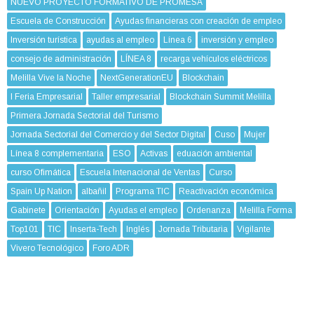
NUEVO PROYECTO FORMATIVO DE PROMESA
Escuela de Construcción
Ayudas financieras con creación de empleo
Inversión turística
ayudas al empleo
Línea 6
inversión y empleo
consejo de administración
LÍNEA 8
recarga vehículos eléctricos
Melilla Vive la Noche
NextGenerationEU
Blockchain
I Feria Empresarial
Taller empresarial
Blockchain Summit Melilla
Primera Jornada Sectorial del Turismo
Jornada Sectorial del Comercio y del Sector Digital
Cuso
Mujer
Línea 8 complementaria
ESO
Activas
eduación ambiental
curso Ofimática
Escuela Intenacional de Ventas
Curso
Spain Up Nation
albañil
Programa TIC
Reactivación económica
Gabinete
Orientación
Ayudas el empleo
Ordenanza
Melilla Forma
Top101
TIC
Inserta-Tech
Inglés
Jornada Tributaria
Vigilante
Vivero Tecnológico
Foro ADR