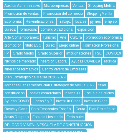
Auxiliar Administrativo
Microempresas
Ventas;
Shopping Melilla
Promoción de ventas;
Promoción del comercio
ShoppingMelilla
Economía;
Reivindicaciones;
Trabajo;
locales
pymes
empleo;
cursos;
formación;
comercio tradicional
exposición
Arte Contemporáneo;
Turismo
Arte
Cultura
promoción económica
promoción
título ESO
curso;
juego online
Formación Profesional
FP
Grado Medio
Grado Superior
impugnaciones
FSE
COVID19
Nichos de mercado
Inserción Laboral
Ayudas COVID19
estética
itinerarios formativos
Centro VIvero de Empresas
Plan Estratégico de Melilla 2020-2029
Jornadas Lanzamiento Plan Estratégico de Melilla 2029
taller
construcción
locales comerciales
Inserta-T+
Escuela de oficios
Ayudas COVID
Líneas 6 y 7
Investi in Cities
Invest in Cities
Rasca y Gana
Foro Económico Español
Ceuta
Plan Estratégico
Jesús Delgado
Escuela Hostelería
Feria oulet
DELGADO VISITA LA ESCUELA DE CONSTRUCCIÓN