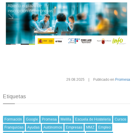
29.08.2025
|
Publicado en
Promesa
Etiquetas
Formación
Google
Promesa
Melilla
Escuela de Hostelería
Cursos
Franquicias
Ayudas
Autónomos
Empresas
MMZ
Empleo