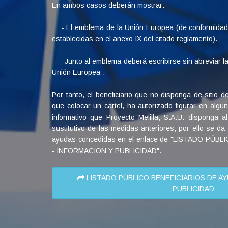
En ambos casos deberán mostrar:
- El emblema de la Unión Europea (de conformidad c
establecidas en el anexo IX del citado reglamento).
- Junto al emblema deberá escribirse sin abreviar la
Unión Europea”.
Por tanto, el beneficiario que no disponga de sitio de
que colocar un cartel, ha autorizado figurar en algu
informativo que Proyecto Melilla, S.A.U. disponga al
sustitutivo de las medidas anteriores, por ello se da 
ayudas concedidas en el enlace de "LISTADO PÚB
- INFORMACION Y PUBLICIDAD".
LISTADO PÚBLICO BENEFICIARIOS DE AY
PUBLICIDAD