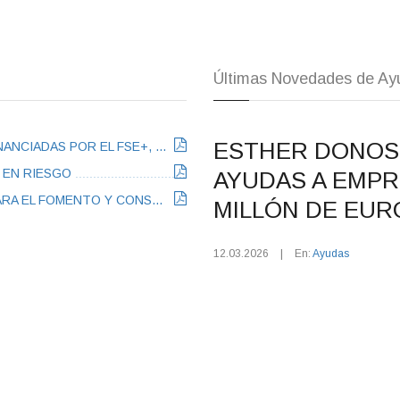
Últimas Novedades de Ay
ESTHER DONOS
BBRR Y CONVOCATORIA DE SUBVENCIONES COFINANCIADAS POR EL FSE+, PARA LA REALIZACIÓN DE ACCIONES DE MENTORING, ASESORAMIENTO, FORMACIÓN Y ACOMPAÑAMIENTO ORIENTADAS A LA RECONVERSION DE ACTIVIDADES ECONÓMICAS EN RIESGO
 EN RIESGO
AYUDAS A EMPR
SOLICITUD CONVOCATORIA DE SUBVENCIONES PARA EL FOMENTO Y CONSOLIDACIÓN DE EMPRESAS EMERGENTES Y DIGITALES
MILLÓN DE EUR
12.03.2026
|
En:
Ayudas