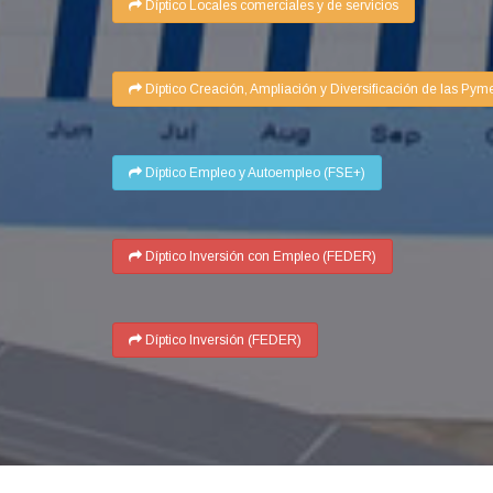
Díptico Locales comerciales y de servicios
Díptico Creación, Ampliación y Diversificación de las Pym
Díptico Empleo y Autoempleo (FSE+)
Díptico Inversión con Empleo (FEDER)
Díptico Inversión (FEDER)