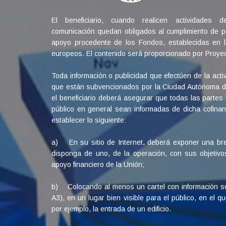
El beneficiario, cuando realicen actividades de
comunicación quedan obligados al cumplimiento de pu
apoyo procedente de los Fondos, establecidas en l
europeos. El contenido será proporcionado por Proyect
Toda información o publicidad que efectúen de la act
que están subvencionados por la Ciudad Autónoma de 
el beneficiario deberá asegurar que todas las partes i
público en general sean informadas de dicha cofinan
establecer lo siguiente:
a) En su sitio de Internet, deberá exponer una br
disponga de uno, de la operación, con sus objetivo
apoyo financiero de la Unión;
b) Colocando al menos un cartel con información s
A3), en un lugar bien visible para el público, en el q
por ejemplo, la entrada de un edificio.