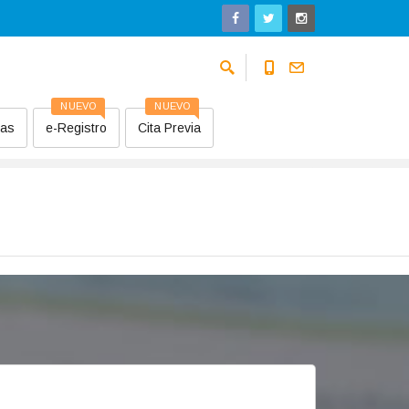
NUEVO
NUEVO
sas
e-Registro
Cita Previa