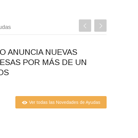
udas
O ANUNCIA NUEVAS
PROY
ESAS POR MÁS DE UN
AYUD
OS
SERV
12.06.2025
Ver todas las Novedades de Ayudas