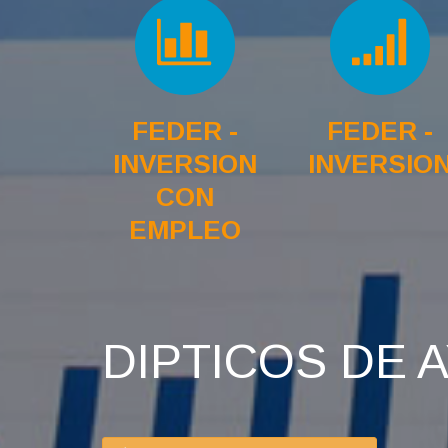
FEDER -
FEDER -
INVERSION
INVERSIO
CON
EMPLEO
DIPTICOS DE 