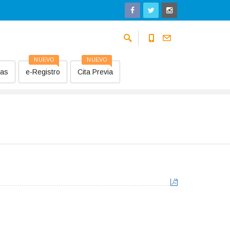
NUEVO
NUEVO
sas
e-Registro
Cita Previa