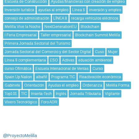
Escuela de Construcción
Ayudas financieras con creación de empleo
Inversión turística
ayudas al empleo
Línea 6
inversión y empleo
consejo de administración
LÍNEA 8
recarga vehículos eléctricos
Melilla Vive la Noche
NextGenerationEU
Blockchain
I Feria Empresarial
Taller empresarial
Blockchain Summit Melilla
Primera Jornada Sectorial del Turismo
Jornada Sectorial del Comercio y del Sector Digital
Cuso
Mujer
Línea 8 complementaria
ESO
Activas
eduación ambiental
curso Ofimática
Escuela Intenacional de Ventas
Curso
Spain Up Nation
albañil
Programa TIC
Reactivación económica
Gabinete
Orientación
Ayudas el empleo
Ordenanza
Melilla Forma
Top101
TIC
Inserta-Tech
Inglés
Jornada Tributaria
Vigilante
Vivero Tecnológico
Foro ADR
@ProyectoMelilla