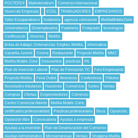
POCTEFEX
Marketnostrum
Comercio Internacional
Vivero de Empresas
ECDL
TRABAJADORES
EMPRESARIOS
Taller Escaparatismo
hosteleria
agencia colocacion
MelillaMobileZone
Universitarios
Desempleados
Pastelería
Postgrado
tecnologías
Certificación
Jóvenes;
Melilla;
Bolsa de trabajo; Ordenanzas; Empleo; Melilla;
Informática
Garantía Juvenil
Cocina
Restaurante
Proyecto Melilla
MMZ;
Melilla Mobile Zone
Descuentos
prácticas
PIL
Plan de Inserción Laboral
Plan de Formación TIC
Foro Empresarial
Proyecto Melilla;
Feria Outlet
Itinerarios
Conferencia
Tributos
Novedades tributarias
Hacienda
Comercios
Sorteo
Ventas
Compras
Ofertas
Emprendedores
Comercio
Centro Comercial Abierto
Melilla Mobile Zone;
certificados profesonalidad
Prácticas profesionales
Beca;
Oposición;
Oposicion libre
Convocatoria
Ayudas a empresas
Ayudas a la inversión
Plan de Dinamización del Comercio
Auxiliar Administrativo
Microempresas
Ventas;
Shopping Melilla