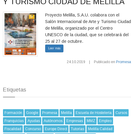
Y TURISMO CIUDAD DE MELILLA
Proyecto Melilla, S.A.U. colabora con el
Salón Internacional de Arte y Turismo Ciudad
de Melilla, organizado por el Centro
UNESCO de la ciudad, que se celebrará del
25 al 27 de octubre.
Leer más
24.10.2019
|
Publicado en
Promesa
Etiquetas
Formación
Google
Promesa
Melilla
Escuela de Hostelería
Cursos
Franquicias
Ayudas
Autónomos
Empresas
MMZ
Empleo
Fiscalidad
Concurso
Europe Direct
Tutorías
Melilla Calidad