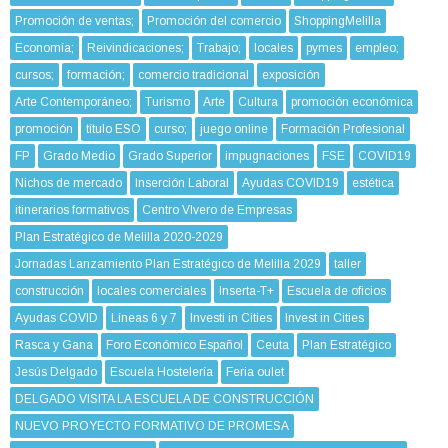
Promoción de ventas;
Promoción del comercio
ShoppingMelilla
Economía;
Reivindicaciones;
Trabajo;
locales
pymes
empleo;
cursos;
formación;
comercio tradicional
exposición
Arte Contemporáneo;
Turismo
Arte
Cultura
promoción económica
promoción
título ESO
curso;
juego online
Formación Profesional
FP
Grado Medio
Grado Superior
impugnaciones
FSE
COVID19
Nichos de mercado
Inserción Laboral
Ayudas COVID19
estética
itinerarios formativos
Centro VIvero de Empresas
Plan Estratégico de Melilla 2020-2029
Jornadas Lanzamiento Plan Estratégico de Melilla 2029
taller
construcción
locales comerciales
Inserta-T+
Escuela de oficios
Ayudas COVID
Líneas 6 y 7
Investi in Cities
Invest in Cities
Rasca y Gana
Foro Económico Español
Ceuta
Plan Estratégico
Jesús Delgado
Escuela Hostelería
Feria oulet
DELGADO VISITA LA ESCUELA DE CONSTRUCCIÓN
NUEVO PROYECTO FORMATIVO DE PROMESA