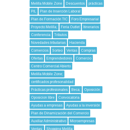
Melilla Mobile Zone
Descuentos
prácticas
PIL
Plan de Inserción Laboral
Plan de Formación TIC
Foro Empresarial
Proyecto Melilla;
Feria Outlet
Itinerarios
Conferencia
Tributos
Novedades tributarias
Hacienda
Comercios
Sorteo
Ventas
Compras
Ofertas
Emprendedores
Comercio
Centro Comercial Abierto
Melilla Mobile Zone;
certificados profesonalidad
Prácticas profesionales
Beca;
Oposición;
Oposicion libre
Convocatoria
Ayudas a empresas
Ayudas a la inversión
Plan de Dinamización del Comercio
Auxiliar Administrativo
Microempresas
Ventas;
Shopping Melilla