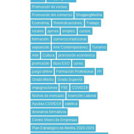
Promoción de ventas;
Promoción del comercio
ShoppingMelilla
Economía;
Reivindicaciones;
Trabajo;
locales
pymes
empleo;
cursos;
formación;
comercio tradicional
exposición
Arte Contemporáneo;
Turismo
Arte
Cultura
promoción económica
promoción
título ESO
curso;
juego online
Formación Profesional
FP
Grado Medio
Grado Superior
impugnaciones
FSE
COVID19
Nichos de mercado
Inserción Laboral
Ayudas COVID19
estética
itinerarios formativos
Centro VIvero de Empresas
Plan Estratégico de Melilla 2020-2029