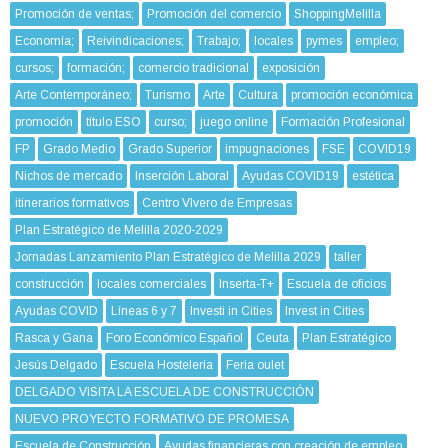
Promoción de ventas;
Promoción del comercio
ShoppingMelilla
Economía;
Reivindicaciones;
Trabajo;
locales
pymes
empleo;
cursos;
formación;
comercio tradicional
exposición
Arte Contemporáneo;
Turismo
Arte
Cultura
promoción económica
promoción
título ESO
curso;
juego online
Formación Profesional
FP
Grado Medio
Grado Superior
impugnaciones
FSE
COVID19
Nichos de mercado
Inserción Laboral
Ayudas COVID19
estética
itinerarios formativos
Centro VIvero de Empresas
Plan Estratégico de Melilla 2020-2029
Jornadas Lanzamiento Plan Estratégico de Melilla 2029
taller
construcción
locales comerciales
Inserta-T+
Escuela de oficios
Ayudas COVID
Líneas 6 y 7
Investi in Cities
Invest in Cities
Rasca y Gana
Foro Económico Español
Ceuta
Plan Estratégico
Jesús Delgado
Escuela Hostelería
Feria oulet
DELGADO VISITA LA ESCUELA DE CONSTRUCCIÓN
NUEVO PROYECTO FORMATIVO DE PROMESA
Escuela de Construcción
Ayudas financieras con creación de empleo