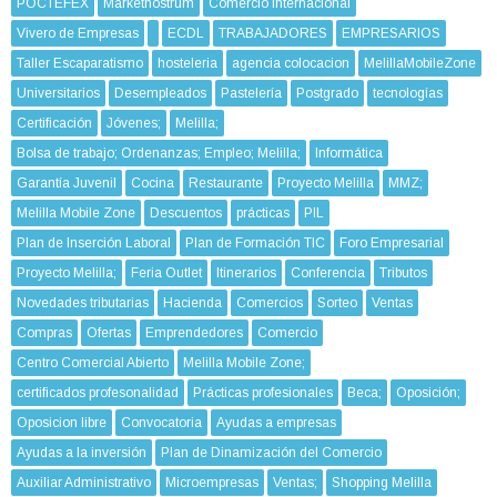
POCTEFEX
Marketnostrum
Comercio Internacional
Vivero de Empresas
ECDL
TRABAJADORES
EMPRESARIOS
Taller Escaparatismo
hosteleria
agencia colocacion
MelillaMobileZone
Universitarios
Desempleados
Pastelería
Postgrado
tecnologías
Certificación
Jóvenes;
Melilla;
Bolsa de trabajo; Ordenanzas; Empleo; Melilla;
Informática
Garantía Juvenil
Cocina
Restaurante
Proyecto Melilla
MMZ;
Melilla Mobile Zone
Descuentos
prácticas
PIL
Plan de Inserción Laboral
Plan de Formación TIC
Foro Empresarial
Proyecto Melilla;
Feria Outlet
Itinerarios
Conferencia
Tributos
Novedades tributarias
Hacienda
Comercios
Sorteo
Ventas
Compras
Ofertas
Emprendedores
Comercio
Centro Comercial Abierto
Melilla Mobile Zone;
certificados profesonalidad
Prácticas profesionales
Beca;
Oposición;
Oposicion libre
Convocatoria
Ayudas a empresas
Ayudas a la inversión
Plan de Dinamización del Comercio
Auxiliar Administrativo
Microempresas
Ventas;
Shopping Melilla