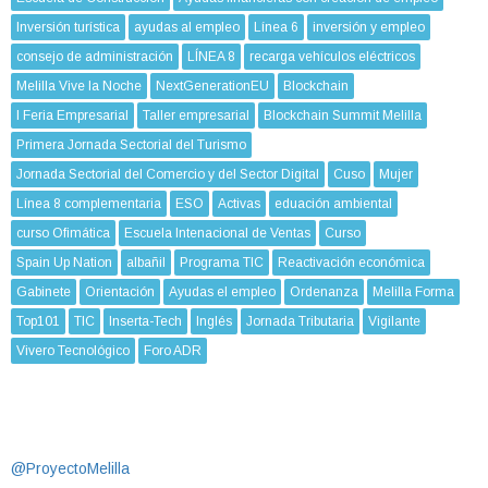
Inversión turística
ayudas al empleo
Línea 6
inversión y empleo
consejo de administración
LÍNEA 8
recarga vehículos eléctricos
Melilla Vive la Noche
NextGenerationEU
Blockchain
I Feria Empresarial
Taller empresarial
Blockchain Summit Melilla
Primera Jornada Sectorial del Turismo
Jornada Sectorial del Comercio y del Sector Digital
Cuso
Mujer
Línea 8 complementaria
ESO
Activas
eduación ambiental
curso Ofimática
Escuela Intenacional de Ventas
Curso
Spain Up Nation
albañil
Programa TIC
Reactivación económica
Gabinete
Orientación
Ayudas el empleo
Ordenanza
Melilla Forma
Top101
TIC
Inserta-Tech
Inglés
Jornada Tributaria
Vigilante
Vivero Tecnológico
Foro ADR
@ProyectoMelilla