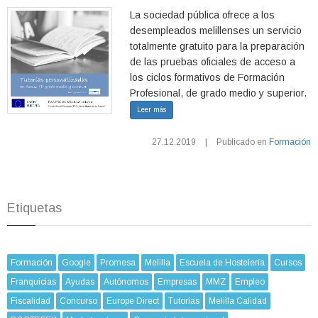
La sociedad pública ofrece a los
desempleados melillenses un servicio
totalmente gratuito para la preparación
de las pruebas oficiales de acceso a
los ciclos formativos de Formación
Profesional, de grado medio y superior.
Leer más
27.12.2019
|
Publicado en
Formación
Etiquetas
Formación
Google
Promesa
Melilla
Escuela de Hostelería
Cursos
Franquicias
Ayudas
Autónomos
Empresas
MMZ
Empleo
Fiscalidad
Concurso
Europe Direct
Tutorías
Melilla Calidad