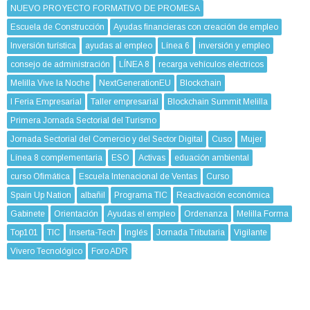
NUEVO PROYECTO FORMATIVO DE PROMESA
Escuela de Construcción
Ayudas financieras con creación de empleo
Inversión turística
ayudas al empleo
Línea 6
inversión y empleo
consejo de administración
LÍNEA 8
recarga vehículos eléctricos
Melilla Vive la Noche
NextGenerationEU
Blockchain
I Feria Empresarial
Taller empresarial
Blockchain Summit Melilla
Primera Jornada Sectorial del Turismo
Jornada Sectorial del Comercio y del Sector Digital
Cuso
Mujer
Línea 8 complementaria
ESO
Activas
eduación ambiental
curso Ofimática
Escuela Intenacional de Ventas
Curso
Spain Up Nation
albañil
Programa TIC
Reactivación económica
Gabinete
Orientación
Ayudas el empleo
Ordenanza
Melilla Forma
Top101
TIC
Inserta-Tech
Inglés
Jornada Tributaria
Vigilante
Vivero Tecnológico
Foro ADR