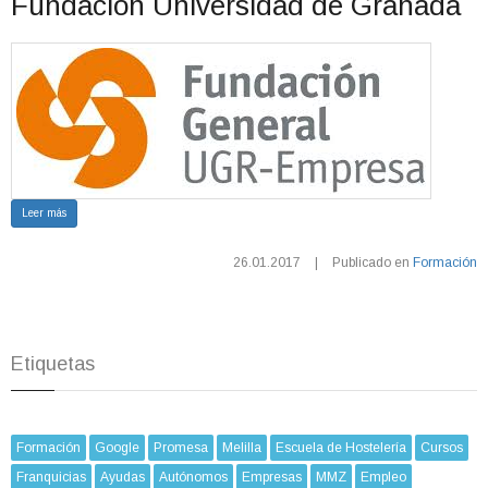
Fundación Universidad de Granada
Leer más
26.01.2017
|
Publicado en
Formación
Etiquetas
Formación
Google
Promesa
Melilla
Escuela de Hostelería
Cursos
Franquicias
Ayudas
Autónomos
Empresas
MMZ
Empleo