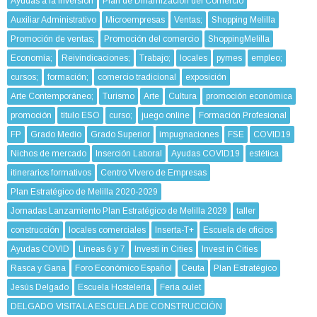
Ayudas a la inversión
Plan de Dinamización del Comercio
Auxiliar Administrativo
Microempresas
Ventas;
Shopping Melilla
Promoción de ventas;
Promoción del comercio
ShoppingMelilla
Economía;
Reivindicaciones;
Trabajo;
locales
pymes
empleo;
cursos;
formación;
comercio tradicional
exposición
Arte Contemporáneo;
Turismo
Arte
Cultura
promoción económica
promoción
título ESO
curso;
juego online
Formación Profesional
FP
Grado Medio
Grado Superior
impugnaciones
FSE
COVID19
Nichos de mercado
Inserción Laboral
Ayudas COVID19
estética
itinerarios formativos
Centro VIvero de Empresas
Plan Estratégico de Melilla 2020-2029
Jornadas Lanzamiento Plan Estratégico de Melilla 2029
taller
construcción
locales comerciales
Inserta-T+
Escuela de oficios
Ayudas COVID
Líneas 6 y 7
Investi in Cities
Invest in Cities
Rasca y Gana
Foro Económico Español
Ceuta
Plan Estratégico
Jesús Delgado
Escuela Hostelería
Feria oulet
DELGADO VISITA LA ESCUELA DE CONSTRUCCIÓN