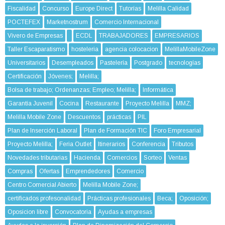
Fiscalidad
Concurso
Europe Direct
Tutorías
Melilla Calidad
POCTEFEX
Marketnostrum
Comercio Internacional
Vivero de Empresas
ECDL
TRABAJADORES
EMPRESARIOS
Taller Escaparatismo
hosteleria
agencia colocacion
MelillaMobileZone
Universitarios
Desempleados
Pastelería
Postgrado
tecnologías
Certificación
Jóvenes;
Melilla;
Bolsa de trabajo; Ordenanzas; Empleo; Melilla;
Informática
Garantía Juvenil
Cocina
Restaurante
Proyecto Melilla
MMZ;
Melilla Mobile Zone
Descuentos
prácticas
PIL
Plan de Inserción Laboral
Plan de Formación TIC
Foro Empresarial
Proyecto Melilla;
Feria Outlet
Itinerarios
Conferencia
Tributos
Novedades tributarias
Hacienda
Comercios
Sorteo
Ventas
Compras
Ofertas
Emprendedores
Comercio
Centro Comercial Abierto
Melilla Mobile Zone;
certificados profesonalidad
Prácticas profesionales
Beca;
Oposición;
Oposicion libre
Convocatoria
Ayudas a empresas