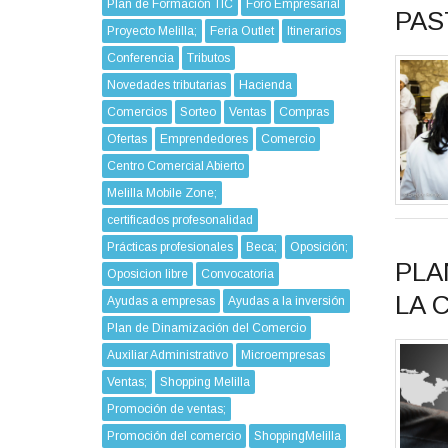
Plan de Formación TIC
Foro Empresarial
PAS
Proyecto Melilla;
Feria Outlet
Itinerarios
Conferencia
Tributos
Novedades tributarias
Hacienda
Comercios
Sorteo
Ventas
Compras
Ofertas
Emprendedores
Comercio
Centro Comercial Abierto
Melilla Mobile Zone;
certificados profesonalidad
Prácticas profesionales
Beca;
Oposición;
PLA
Oposicion libre
Convocatoria
LA 
Ayudas a empresas
Ayudas a la inversión
Plan de Dinamización del Comercio
Auxiliar Administrativo
Microempresas
Ventas;
Shopping Melilla
Promoción de ventas;
Promoción del comercio
ShoppingMelilla