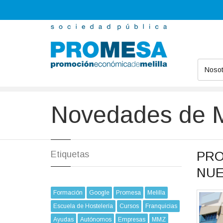
Nosot
Promesa
Novedades
Melilla Calidad
Novedades de Me
PRO
Etiquetas
NUE
Formación
Google
Promesa
Melilla
Escuela de Hostelería
Cursos
Franquicias
Ayudas
Autónomos
Empresas
MMZ