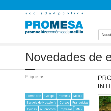
Nosot
Promesa
Novedades
eduación ambiental
Novedades de e
PRO
Etiquetas
INT
Formación
Google
Promesa
Melilla
Escuela de Hostelería
Cursos
Franquicias
Ayudas
Autónomos
Empresas
MMZ