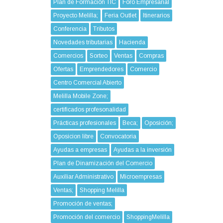
Plan de Formación TIC
Foro Empresarial
Proyecto Melilla;
Feria Outlet
Itinerarios
Conferencia
Tributos
Novedades tributarias
Hacienda
Comercios
Sorteo
Ventas
Compras
Ofertas
Emprendedores
Comercio
Centro Comercial Abierto
Melilla Mobile Zone;
certificados profesonalidad
Prácticas profesionales
Beca;
Oposición;
Oposicion libre
Convocatoria
Ayudas a empresas
Ayudas a la inversión
Plan de Dinamización del Comercio
Auxiliar Administrativo
Microempresas
Ventas;
Shopping Melilla
Promoción de ventas;
Promoción del comercio
ShoppingMelilla