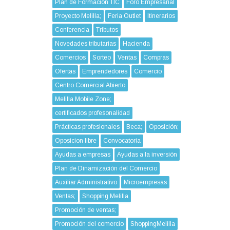
Plan de Formación TIC
Foro Empresarial
Proyecto Melilla;
Feria Outlet
Itinerarios
Conferencia
Tributos
Novedades tributarias
Hacienda
Comercios
Sorteo
Ventas
Compras
Ofertas
Emprendedores
Comercio
Centro Comercial Abierto
Melilla Mobile Zone;
certificados profesonalidad
Prácticas profesionales
Beca;
Oposición;
Oposicion libre
Convocatoria
Ayudas a empresas
Ayudas a la inversión
Plan de Dinamización del Comercio
Auxiliar Administrativo
Microempresas
Ventas;
Shopping Melilla
Promoción de ventas;
Promoción del comercio
ShoppingMelilla