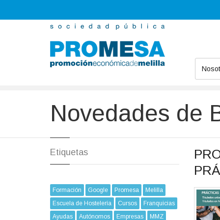
Nosot
Promesa
Novedades
Beca;
Novedades de 
PRO
Etiquetas
PRÁ
Formación
Google
Promesa
Melilla
Escuela de Hostelería
Cursos
Franquicias
Ayudas
Autónomos
Empresas
MMZ