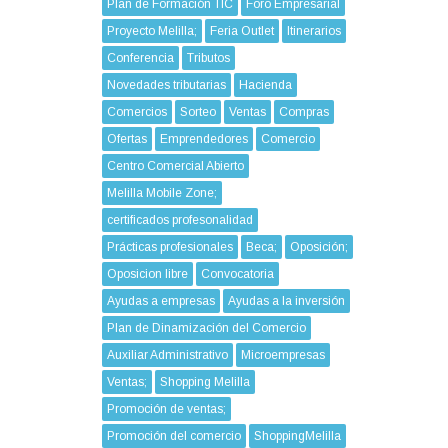
Plan de Formación TIC
Foro Empresarial
Proyecto Melilla;
Feria Outlet
Itinerarios
Conferencia
Tributos
Novedades tributarias
Hacienda
Comercios
Sorteo
Ventas
Compras
Ofertas
Emprendedores
Comercio
Centro Comercial Abierto
Melilla Mobile Zone;
certificados profesonalidad
Prácticas profesionales
Beca;
Oposición;
Oposicion libre
Convocatoria
Ayudas a empresas
Ayudas a la inversión
Plan de Dinamización del Comercio
Auxiliar Administrativo
Microempresas
Ventas;
Shopping Melilla
Promoción de ventas;
Promoción del comercio
ShoppingMelilla