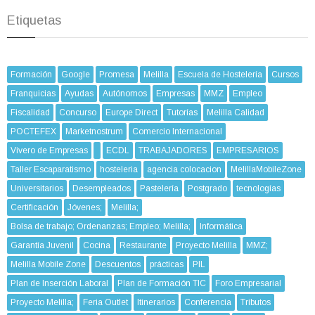
Etiquetas
Formación
Google
Promesa
Melilla
Escuela de Hostelería
Cursos
Franquicias
Ayudas
Autónomos
Empresas
MMZ
Empleo
Fiscalidad
Concurso
Europe Direct
Tutorías
Melilla Calidad
POCTEFEX
Marketnostrum
Comercio Internacional
Vivero de Empresas
ECDL
TRABAJADORES
EMPRESARIOS
Taller Escaparatismo
hosteleria
agencia colocacion
MelillaMobileZone
Universitarios
Desempleados
Pastelería
Postgrado
tecnologías
Certificación
Jóvenes;
Melilla;
Bolsa de trabajo; Ordenanzas; Empleo; Melilla;
Informática
Garantía Juvenil
Cocina
Restaurante
Proyecto Melilla
MMZ;
Melilla Mobile Zone
Descuentos
prácticas
PIL
Plan de Inserción Laboral
Plan de Formación TIC
Foro Empresarial
Proyecto Melilla;
Feria Outlet
Itinerarios
Conferencia
Tributos