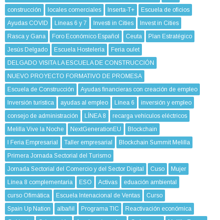
construcción
locales comerciales
Inserta-T+
Escuela de oficios
Ayudas COVID
Líneas 6 y 7
Investi in Cities
Invest in Cities
Rasca y Gana
Foro Económico Español
Ceuta
Plan Estratégico
Jesús Delgado
Escuela Hostelería
Feria oulet
DELGADO VISITA LA ESCUELA DE CONSTRUCCIÓN
NUEVO PROYECTO FORMATIVO DE PROMESA
Escuela de Construcción
Ayudas financieras con creación de empleo
Inversión turística
ayudas al empleo
Línea 6
inversión y empleo
consejo de administración
LÍNEA 8
recarga vehículos eléctricos
Melilla Vive la Noche
NextGenerationEU
Blockchain
I Feria Empresarial
Taller empresarial
Blockchain Summit Melilla
Primera Jornada Sectorial del Turismo
Jornada Sectorial del Comercio y del Sector Digital
Cuso
Mujer
Línea 8 complementaria
ESO
Activas
eduación ambiental
curso Ofimática
Escuela Intenacional de Ventas
Curso
Spain Up Nation
albañil
Programa TIC
Reactivación económica