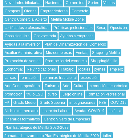
Novedades tributarias
Hacienda
Comercios
Sorteo
Ventas
Compras
Ofertas
Emprendedores
Comercio
Centro Comercial Abierto
Melilla Mobile Zone;
certificados profesonalidad
Prácticas profesionales
Beca;
Oposición;
Oposicion libre
Convocatoria
Ayudas a empresas
Ayudas a la inversión
Plan de Dinamización del Comercio
Auxiliar Administrativo
Microempresas
Ventas;
Shopping Melilla
Promoción de ventas;
Promoción del comercio
ShoppingMelilla
Economía;
Reivindicaciones;
Trabajo;
locales
pymes
empleo;
cursos;
formación;
comercio tradicional
exposición
Arte Contemporáneo;
Turismo
Arte
Cultura
promoción económica
promoción
título ESO
curso;
juego online
Formación Profesional
FP
Grado Medio
Grado Superior
impugnaciones
FSE
COVID19
Nichos de mercado
Inserción Laboral
Ayudas COVID19
estética
itinerarios formativos
Centro VIvero de Empresas
Plan Estratégico de Melilla 2020-2029
Jornadas Lanzamiento Plan Estratégico de Melilla 2029
taller