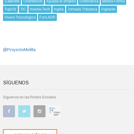
Gabinete
Orientación
Ayudas el empleo
Ordenanza
Melilla Forma
Top101
TIC
Inserta-Tech
Inglés
Jornada Tributaria
Vigilante
Vivero Tecnológico
Foro ADR
@ProyectoMelilla
SÍGUENOS
Síguenos en las Redes Sociales