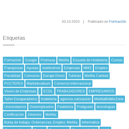
30.10.2020
|
Publicado en
Formación
Etiquetas
Formación
Google
Promesa
Melilla
Escuela de Hostelería
Cursos
Franquicias
Ayudas
Autónomos
Empresas
MMZ
Empleo
Fiscalidad
Concurso
Europe Direct
Tutorías
Melilla Calidad
POCTEFEX
Marketnostrum
Comercio Internacional
Vivero de Empresas
ECDL
TRABAJADORES
EMPRESARIOS
Taller Escaparatismo
hosteleria
agencia colocacion
MelillaMobileZone
Universitarios
Desempleados
Pastelería
Postgrado
tecnologías
Certificación
Jóvenes;
Melilla;
Bolsa de trabajo; Ordenanzas; Empleo; Melilla;
Informática