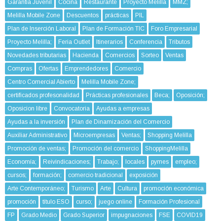
Garantía Juvenil
Cocina
Restaurante
Proyecto Melilla
MMZ;
Melilla Mobile Zone
Descuentos
prácticas
PIL
Plan de Inserción Laboral
Plan de Formación TIC
Foro Empresarial
Proyecto Melilla;
Feria Outlet
Itinerarios
Conferencia
Tributos
Novedades tributarias
Hacienda
Comercios
Sorteo
Ventas
Compras
Ofertas
Emprendedores
Comercio
Centro Comercial Abierto
Melilla Mobile Zone;
certificados profesonalidad
Prácticas profesionales
Beca;
Oposición;
Oposicion libre
Convocatoria
Ayudas a empresas
Ayudas a la inversión
Plan de Dinamización del Comercio
Auxiliar Administrativo
Microempresas
Ventas;
Shopping Melilla
Promoción de ventas;
Promoción del comercio
ShoppingMelilla
Economía;
Reivindicaciones;
Trabajo;
locales
pymes
empleo;
cursos;
formación;
comercio tradicional
exposición
Arte Contemporáneo;
Turismo
Arte
Cultura
promoción económica
promoción
título ESO
curso;
juego online
Formación Profesional
FP
Grado Medio
Grado Superior
impugnaciones
FSE
COVID19