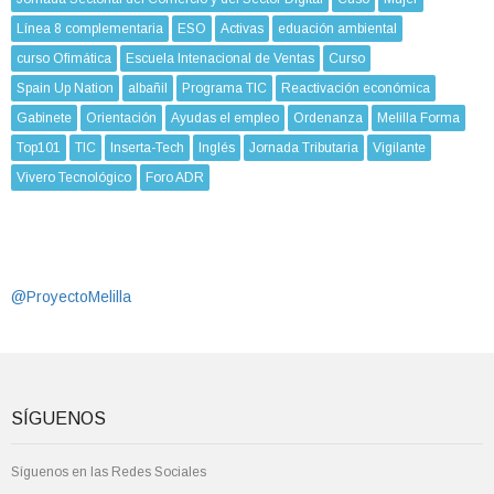
Línea 8 complementaria
ESO
Activas
eduación ambiental
curso Ofimática
Escuela Intenacional de Ventas
Curso
Spain Up Nation
albañil
Programa TIC
Reactivación económica
Gabinete
Orientación
Ayudas el empleo
Ordenanza
Melilla Forma
Top101
TIC
Inserta-Tech
Inglés
Jornada Tributaria
Vigilante
Vivero Tecnológico
Foro ADR
@ProyectoMelilla
SÍGUENOS
Síguenos en las Redes Sociales