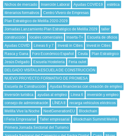
Nichos de mercado
Inserción Laboral
Ayudas COVID19
estética
itinerarios formativos
Centro VIvero de Empresas
Plan Estratégico de Melilla 2020-2029
Jornadas Lanzamiento Plan Estratégico de Melilla 2029
taller
construcción
locales comerciales
Inserta-T+
Escuela de oficios
Ayudas COVID
Líneas 6 y 7
Investi in Cities
Invest in Cities
Rasca y Gana
Foro Económico Español
Ceuta
Plan Estratégico
Jesús Delgado
Escuela Hostelería
Feria oulet
DELGADO VISITA LA ESCUELA DE CONSTRUCCIÓN
NUEVO PROYECTO FORMATIVO DE PROMESA
Escuela de Construcción
Ayudas financieras con creación de empleo
Inversión turística
ayudas al empleo
Línea 6
inversión y empleo
consejo de administración
LÍNEA 8
recarga vehículos eléctricos
Melilla Vive la Noche
NextGenerationEU
Blockchain
I Feria Empresarial
Taller empresarial
Blockchain Summit Melilla
Primera Jornada Sectorial del Turismo
Jornada Sectorial del Comercio y del Sector Digital
Cuso
Mujer