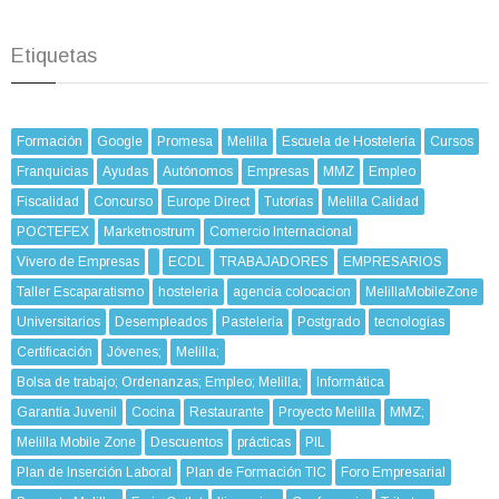
Etiquetas
Formación
Google
Promesa
Melilla
Escuela de Hostelería
Cursos
Franquicias
Ayudas
Autónomos
Empresas
MMZ
Empleo
Fiscalidad
Concurso
Europe Direct
Tutorías
Melilla Calidad
POCTEFEX
Marketnostrum
Comercio Internacional
Vivero de Empresas
ECDL
TRABAJADORES
EMPRESARIOS
Taller Escaparatismo
hosteleria
agencia colocacion
MelillaMobileZone
Universitarios
Desempleados
Pastelería
Postgrado
tecnologías
Certificación
Jóvenes;
Melilla;
Bolsa de trabajo; Ordenanzas; Empleo; Melilla;
Informática
Garantía Juvenil
Cocina
Restaurante
Proyecto Melilla
MMZ;
Melilla Mobile Zone
Descuentos
prácticas
PIL
Plan de Inserción Laboral
Plan de Formación TIC
Foro Empresarial