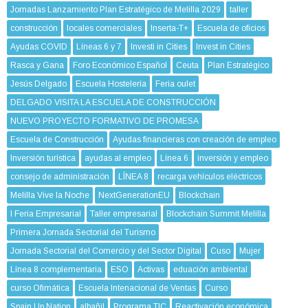
Jornadas Lanzamiento Plan Estratégico de Melilla 2029
taller
construcción
locales comerciales
Inserta-T+
Escuela de oficios
Ayudas COVID
Líneas 6 y 7
Investi in Cities
Invest in Cities
Rasca y Gana
Foro Económico Español
Ceuta
Plan Estratégico
Jesús Delgado
Escuela Hostelería
Feria oulet
DELGADO VISITA LA ESCUELA DE CONSTRUCCIÓN
NUEVO PROYECTO FORMATIVO DE PROMESA
Escuela de Construcción
Ayudas financieras con creación de empleo
Inversión turística
ayudas al empleo
Línea 6
inversión y empleo
consejo de administración
LÍNEA 8
recarga vehículos eléctricos
Melilla Vive la Noche
NextGenerationEU
Blockchain
I Feria Empresarial
Taller empresarial
Blockchain Summit Melilla
Primera Jornada Sectorial del Turismo
Jornada Sectorial del Comercio y del Sector Digital
Cuso
Mujer
Línea 8 complementaria
ESO
Activas
eduación ambiental
curso Ofimática
Escuela Intenacional de Ventas
Curso
Spain Up Nation
albañil
Programa TIC
Reactivación económica