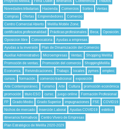
Proyecto Melilla;
Feria Outlet
Itinerarios
Conferencia
Tributos
Novedades tributarias
Hacienda
Comercios
Sorteo
Ventas
Compras
Ofertas
Emprendedores
Comercio
Centro Comercial Abierto
Melilla Mobile Zone;
certificados profesonalidad
Prácticas profesionales
Beca;
Oposición;
Oposicion libre
Convocatoria
Ayudas a empresas
Ayudas a la inversión
Plan de Dinamización del Comercio
Auxiliar Administrativo
Microempresas
Ventas;
Shopping Melilla
Promoción de ventas;
Promoción del comercio
ShoppingMelilla
Economía;
Reivindicaciones;
Trabajo;
locales
pymes
empleo;
cursos;
formación;
comercio tradicional
exposición
Arte Contemporáneo;
Turismo
Arte
Cultura
promoción económica
promoción
título ESO
curso;
juego online
Formación Profesional
FP
Grado Medio
Grado Superior
impugnaciones
FSE
COVID19
Nichos de mercado
Inserción Laboral
Ayudas COVID19
estética
itinerarios formativos
Centro VIvero de Empresas
Plan Estratégico de Melilla 2020-2029