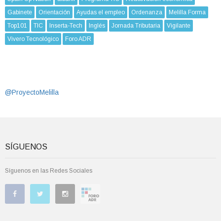
Gabinete
Orientación
Ayudas el empleo
Ordenanza
Melilla Forma
Top101
TIC
Inserta-Tech
Inglés
Jornada Tributaria
Vigilante
Vivero Tecnológico
Foro ADR
@ProyectoMelilla
SÍGUENOS
Síguenos en las Redes Sociales